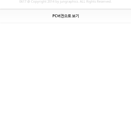
0617 @ Copyright 2014 by jungraphics. ALL Rights Reserved.
PC버전으로 보기