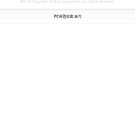
0617 @ Copyright 2014 by jungraphics. ALL Rights Reserved.
PC버전으로 보기