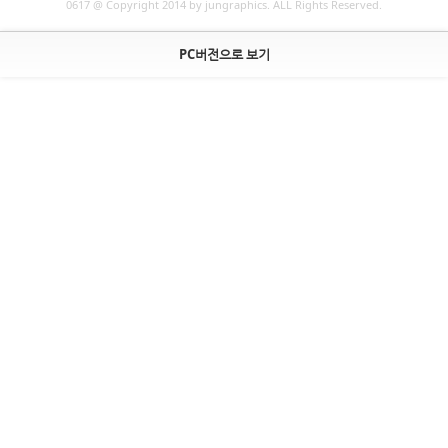
0617 @ Copyright 2014 by jungraphics. ALL Rights Reserved.
PC버전으로 보기