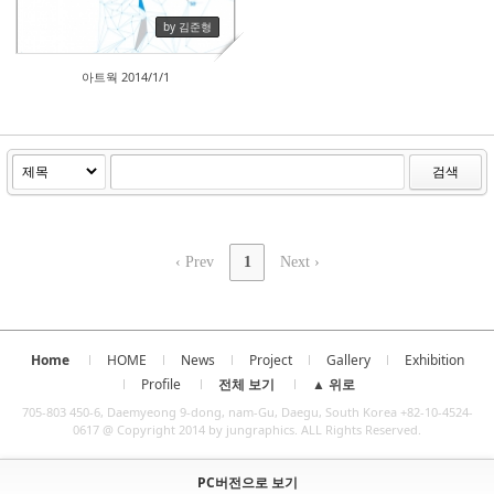
by 김준형
아트웍 2014/1/1
검색
‹ Prev
1
Next ›
Home
HOME
News
Project
Gallery
Exhibition
Profile
전체 보기
▲ 위로
705-803 450-6, Daemyeong 9-dong, nam-Gu, Daegu, South Korea +82-10-4524-
0617 @ Copyright 2014 by jungraphics. ALL Rights Reserved.
PC버전으로 보기