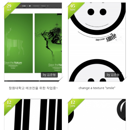
29
05
SEP
MAY
18082
19659
by 김준형
by 김준형
창원대학교 에코전을 위한 작업중~
change a texture "smile"
12
12
JAN
JAN
20285
18569