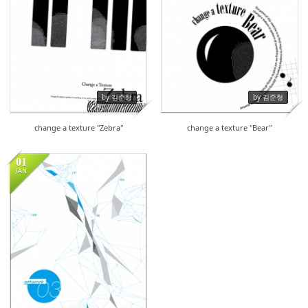
by 김준형
by 김준형
change a texture "Zebra"
change a texture "Bear"
01
JAN
18126