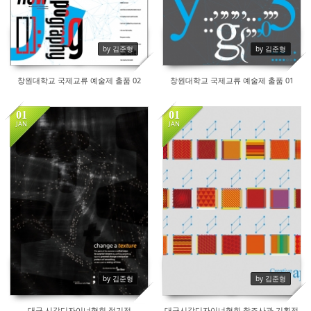
by 김준형
by 김준형
창원대학교 국제교류 예술제 출품 02
창원대학교 국제교류 예술제 출품 01
01
01
JAN
JAN
21256
20337
by 김준형
by 김준형
대구 시각디자이너협회 정기전
대구시각디자이너협회 창조사과 기획전