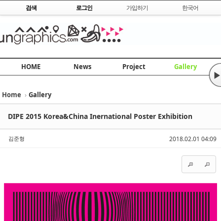
Skip to content
검색
로그인
가입하기
한국어
HOME
News
Project
Gallery
▶
Home
›
Gallery
Sketchbook5, 스케치북5
Sketchbook5, 스케치북5
DIPE 2015 Korea&China Inernational Poster Exhibition
김준형
2018.02.01 04:09
Sketchbook5, 스케치북5
Sketchbook5, 스케치북5