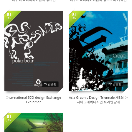
01
01
JAN
JAN
17898
18673
by 김준형
by 김준형
International ECO design Exchange
Asia Graphic Design Triennale 제8회 아
Exhibition
시아그래픽디자인 트리엔날레
01
JAN
17866