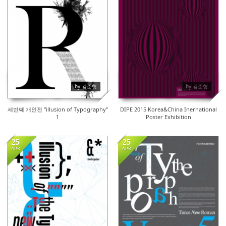
by 김준형
by 김준형
세번째 개인전 "illusion of Typography"
DIPE 2015 Korea&China Inernational
1
Poster Exhibition
25
25
APR
APR
17909
17697