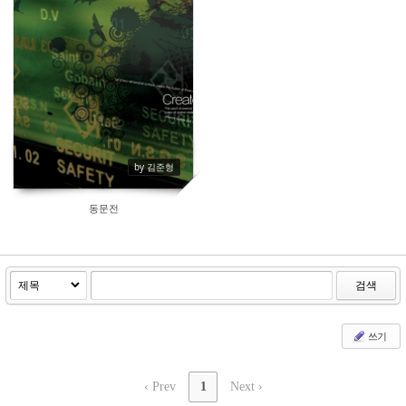
by 김준형
동문전
검색
쓰기
‹ Prev
1
Next ›