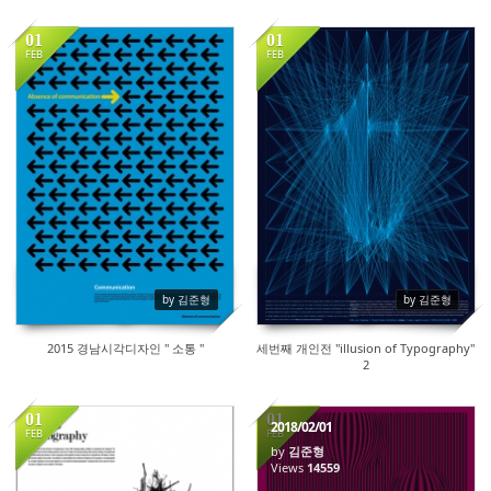
01
01
FEB
FEB
208412
16114
by 김준형
by 김준형
2015 경남시각디자인 " 소통 "
세번째 개인전 "illusion of Typography"
2
01
01
2018/02/01
FEB
FEB
by
김준형
16230
Views
14559